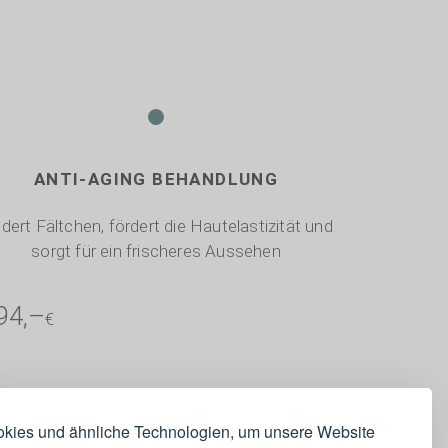
.
ANTI-AGING BEHANDLUNG
ldert Fältchen, fördert die Hautelastizität und
sorgt für ein frischeres Aussehen
94,–
€
kies und ähnliche Technologien, um unsere Website